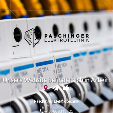
U
n
s
e
r
e
W
e
b
s
i
t
e
b
e
f
i
n
d
e
t
s
i
c
h
i
n
A
r
b
e
i
t
!
Paschinger Elektrotechnik
+436608318125